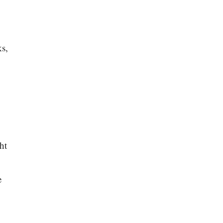
ks,
ht
e