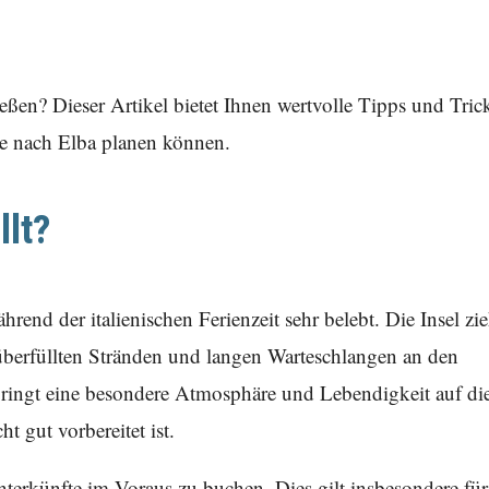
ßen? Dieser Artikel bietet Ihnen wertvolle Tipps und Tric
e nach Elba planen können.
llt?
hrend der italienischen Ferienzeit sehr belebt. Die Insel zie
überfüllten Stränden und langen Warteschlangen an den
bringt eine besondere Atmosphäre und Lebendigkeit auf di
t gut vorbereitet ist.
nterkünfte im Voraus zu buchen. Dies gilt insbesondere für