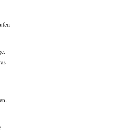
aufen
ge.
was
en.
.
e