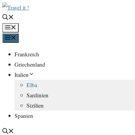
Zum
Inhalt
springen
Menü
Menü
Frankreich
Griechenland
Italien
Elba
Sardinien
Sizilien
Spanien