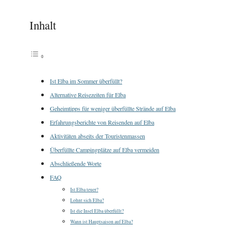
Inhalt
Ist Elba im Sommer überfüllt?
Alternative Reisezeiten für Elba
Geheimtipps für weniger überfüllte Strände auf Elba
Erfahrungsberichte von Reisenden auf Elba
Aktivitäten abseits der Touristenmassen
Überfüllte Campingplätze auf Elba vermeiden
Abschließende Worte
FAQ
Ist Elba teuer?
Lohnt sich Elba?
Ist die Insel Elba überfüllt?
Wann ist Hauptsaison auf Elba?