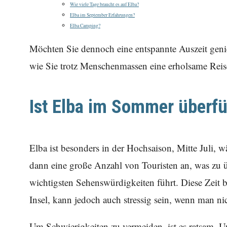
Wie viele Tage braucht es auf Elba?
Elba im September Erfahrungen?
Elba Camping?
Möchten Sie dennoch eine entspannte Auszeit genie
wie Sie trotz Menschenmassen eine erholsame Reis
Ist Elba im Sommer überfü
Elba ist besonders in der Hochsaison, Mitte Juli, wä
dann eine große Anzahl von Touristen an, was zu 
wichtigsten Sehenswürdigkeiten führt. Diese Zeit 
Insel, kann jedoch auch stressig sein, wenn man nich
Um Schwierigkeiten zu vermeiden, ist es ratsam, U