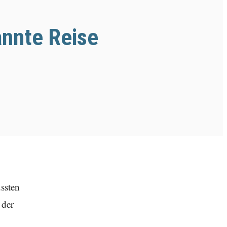
annte Reise
ssten
 der