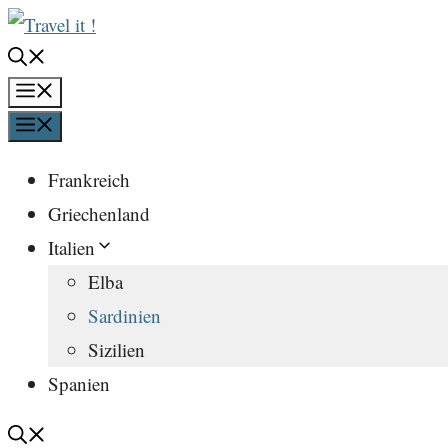
Zum
Inhalt
springen
Menü
Menü
Frankreich
Griechenland
Italien
Elba
Sardinien
Sizilien
Spanien