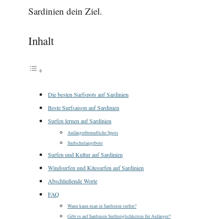
Sardinien dein Ziel.
Inhalt
Die besten Surfspots auf Sardinien
Beste Surfsaison auf Sardinien
Surfen lernen auf Sardinien
Anfängerfreundliche Spots
Surfschulangebote
Surfen und Kultur auf Sardinien
Windsurfen und Kitesurfen auf Sardinien
Abschließende Worte
FAQ
Wann kann man in Sardinien surfen?
Gibt es auf Sardinien Surfmöglichkeiten für Anfänger?