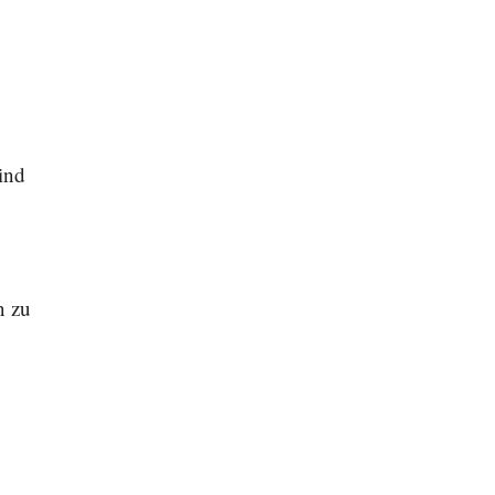
wind
n zu