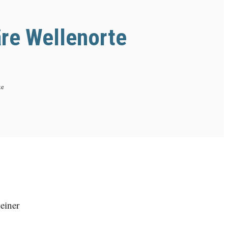
äre Wellenorte
te
einer