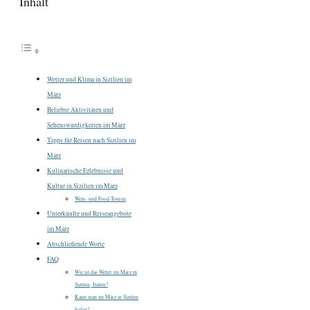
Inhalt
Wetter und Klima in Sizilien im
März
Beliebte Aktivitäten und
Sehenswürdigkeiten im März
Tipps für Reisen nach Sizilien im
März
Kulinarische Erlebnisse und
Kultur in Sizilien im März
Wein- und Food-Touren
Unterkünfte und Reiseangebote
im März
Abschließende Worte
FAQ
Wie ist das Wetter im März in
Sizilien, Italien?
Kann man im März in Sizilien
baden?