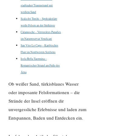
stadtnaher Traumstrand mit
weißem Sand
Scala dei Turchi – Spektakuläre
weiße Felsen an der Südküste
Calamosche – Verstecktes Paradies
im Naturreservat Vendicari
San Vito Lo Capo – Karibisches
Flair im Nordwesten Siziliens
Isola Bella Taormina –
Romantischer Strand am Fuße des
Ätna
Ob weißer Sand, türkisblaues Wasser
oder imposante Felsformationen – die
Strände der Insel eröffnen dir
unvergessliche Erlebnisse und laden zum
Entspannen, Baden und Entdecken ein.